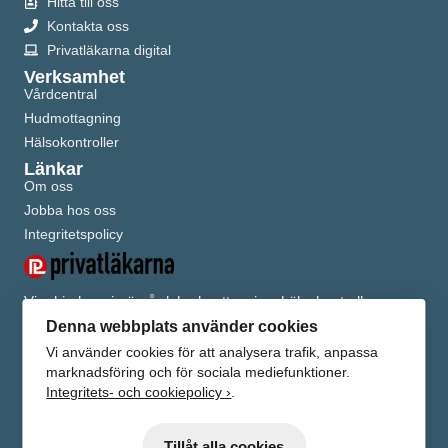
Hitta till oss
Kontakta oss
Privatläkarna digital
Verksamhet
Vårdcentral
Hudmottagning
Hälsokontroller
Länkar
Om oss
Jobba hos oss
Integritetspolicy
Vi erbjuder primärvård, hudmottagning, hälsokontroller,
vaccinationsmottagning och KBT-terapi i privat regi på
Denna webbplats använder cookies
uppdrag av Region Skåne. Vi har drygt 8200 patienter listade
Vi använder cookies för att analysera trafik, anpassa
hos oss.
marknadsföring och för sociala mediefunktioner.
Integritets- och cookiepolicy ›
.
Tillåt alla cookies