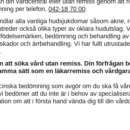
din vårdcentral eller utan remiss genom att r
ning per telefon,
042-18 70 00
.
andlar alla vanliga hudsjukdomar såsom akne, 
reder också olika typer av oklara hudutslag. V
v födelsemärken, bedömning och behandling av
kador och ärrbehandling. Vi har fullt utrustade
.
 att söka vård utan remiss. Din förfrågan 
amma sätt som en läkarremiss och vårdgaran
dicinska bedömning som avgör om du ska få vår
 vi bedömer att du inte är i behov av specialiser
ion om att i första hand vända dig till din vårdc