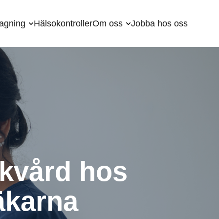
agning
Hälsokontroller
Om oss
Jobba hos oss
kvård hos
äkarna