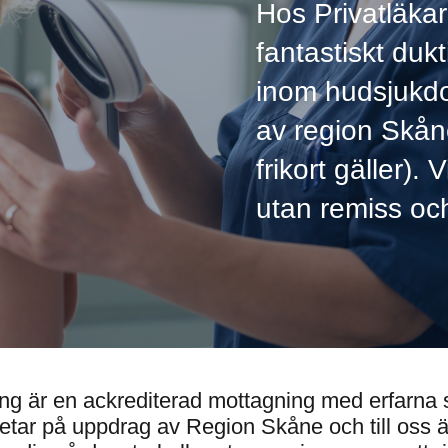
Hos Privatläka
fantastiskt duk
inom hudsjukd
av region Skåne
frikort gäller).
utan remiss oc
g är en ackrediterad mottagning med erfarna s
tar på uppdrag av Region Skåne och till oss ä