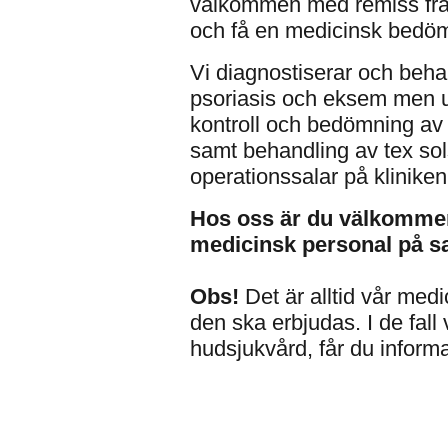
välkommen med remiss från 
och få en medicinsk bedöm
Vi diagnostiserar och beh
psoriasis och eksem men ut
kontroll och bedömning a
samt behandling av tex sols
operationssalar på kliniken
Hos oss är du välkommen
medicinsk personal på s
Obs!
Det är alltid vår me
den ska erbjudas. I de fall
hudsjukvård, får du informat