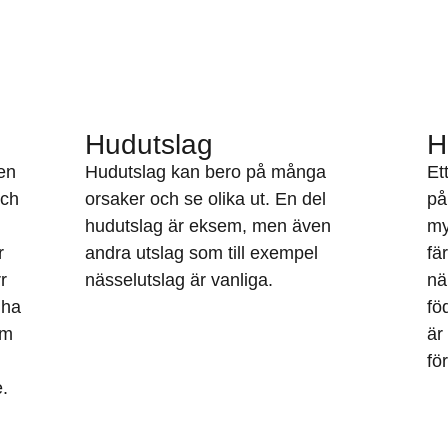
Hudutslag
H
en
Hudutslag kan bero på många
Et
och
orsaker och se olika ut. En del
på
hudutslag är eksem, men även
my
r
andra utslag som till exempel
fä
r
nässelutslag är vanliga.
nä
 ha
fö
om
är
fö
e.