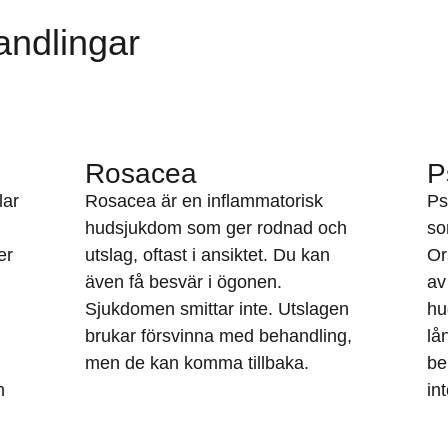
andlingar
Rosacea
P
lar
Rosacea är en inflammatorisk
Ps
hudsjukdom som ger rodnad och
so
er
utslag, oftast i ansiktet. Du kan
Or
även få besvär i ögonen.
av
Sjukdomen smittar inte. Utslagen
hu
brukar försvinna med behandling,
lå
men de kan komma tillbaka.
be
n
int