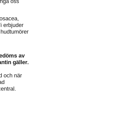
inga oss
rosacea,
i erbjuder
 hudtumörer
bedöms av
tin gäller.
d och när
ad
entral.