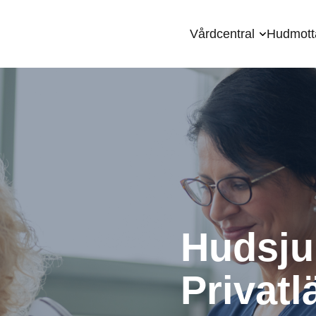
Vårdcentral
Hudmott
Hudsju
Privatl