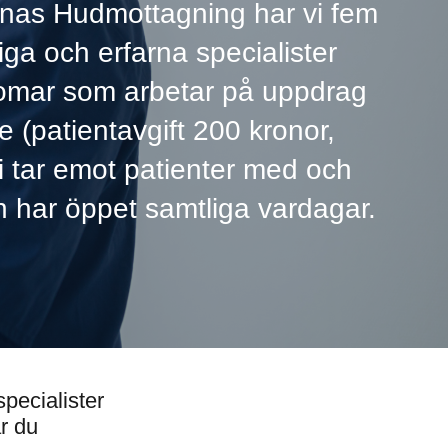
rnas Hudmottagning har vi fem
tiga och erfarna specialister
omar som arbetar på uppdrag
 (patientavgift 200 kronor,
 Vi tar emot patienter med och
h har öppet samtliga vardagar.
pecialister
r du