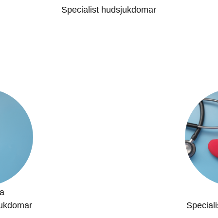
Specialist hudsjukdomar
a
jukdomar
Special