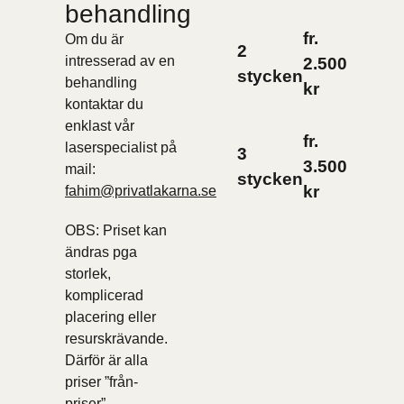
behandling
fr.
Om du är
2
intresserad av en
2.500
stycken
behandling
kr
kontaktar du
enklast vår
fr.
laserspecialist på
3
3.500
mail:
stycken
kr
fahim@privatlakarna.se
OBS: Priset kan
ändras pga
storlek,
komplicerad
placering eller
resurskrävande.
Därför är alla
priser ”från-
priser”.