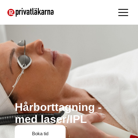
Hårborttagning -
med laser/IPL
Boka tid