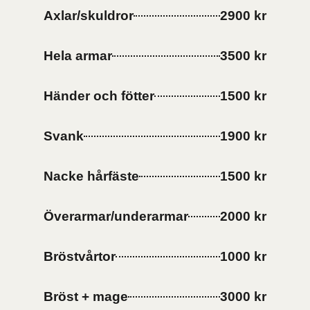
Axlar/skuldror
2900 kr
Hela armar
3500 kr
Händer och fötter
1500 kr
Svank
1900 kr
Nacke hårfäste
1500 kr
Överarmar/underarmar
2000 kr
Bröstvårtor
1000 kr
Bröst + mage
3000 kr